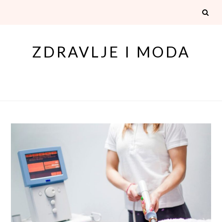
Skip
to
content
ZDRAVLJE I MODA