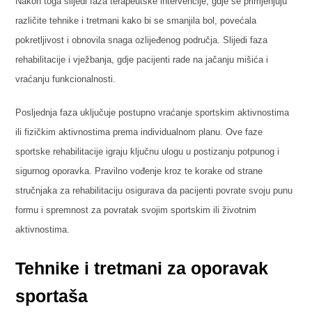
Nakon toga slijedi faza terapeutske intervencije, gdje se primjenjuju
različite tehnike i tretmani kako bi se smanjila bol, povećala
pokretljivost i obnovila snaga ozlijeđenog područja. Slijedi faza
rehabilitacije i vježbanja, gdje pacijenti rade na jačanju mišića i
vraćanju funkcionalnosti.
Posljednja faza uključuje postupno vraćanje sportskim aktivnostima
ili fizičkim aktivnostima prema individualnom planu. Ove faze
sportske rehabilitacije igraju ključnu ulogu u postizanju potpunog i
sigurnog oporavka. Pravilno vođenje kroz te korake od strane
stručnjaka za rehabilitaciju osigurava da pacijenti povrate svoju punu
formu i spremnost za povratak svojim sportskim ili životnim
aktivnostima.
Tehnike i tretmani za oporavak
sportaša