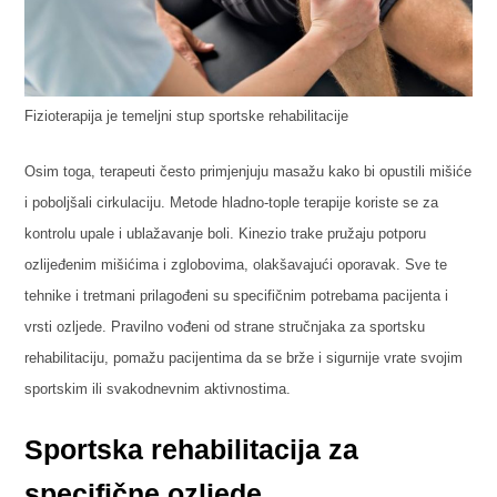
Fizioterapija je temeljni stup sportske rehabilitacije
Osim toga, terapeuti često primjenjuju masažu kako bi opustili mišiće
i poboljšali cirkulaciju. Metode hladno-tople terapije koriste se za
kontrolu upale i ublažavanje boli. Kinezio trake pružaju potporu
ozlijeđenim mišićima i zglobovima, olakšavajući oporavak. Sve te
tehnike i tretmani prilagođeni su specifičnim potrebama pacijenta i
vrsti ozljede. Pravilno vođeni od strane stručnjaka za sportsku
rehabilitaciju, pomažu pacijentima da se brže i sigurnije vrate svojim
sportskim ili svakodnevnim aktivnostima.
Sportska rehabilitacija za
specifične ozljede