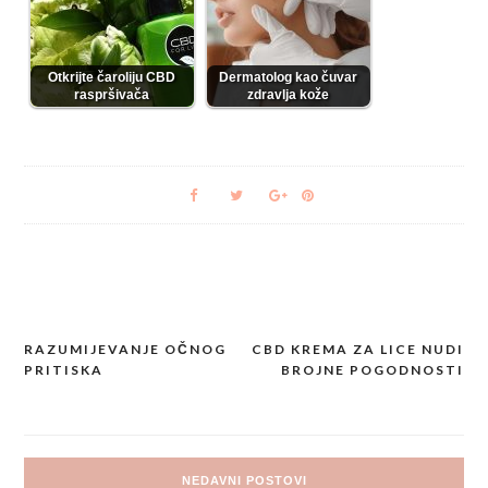
Otkrijte čaroliju CBD
Dermatolog kao čuvar
raspršivača
zdravlja kože
RAZUMIJEVANJE OČNOG
CBD KREMA ZA LICE NUDI
Post
PRITISKA
BROJNE POGODNOSTI
navigation
NEDAVNI POSTOVI