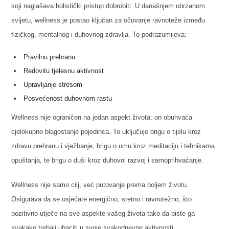
koji naglašava holistički pristup dobrobiti. U današnjem ubrzanom
svijetu, wellness je postao ključan za očuvanje ravnoteže između
fizičkog, mentalnog i duhovnog zdravlja. To podrazumijeva:
Pravilnu prehranu
Redovitu tjelesnu aktivnost
Upravljanje stresom
Posvećenost duhovnom rastu
Wellness nije ograničen na jedan aspekt života; on obuhvaća
cjelokupno blagostanje pojedinca. To uključuje brigu o tijelu kroz
zdravu prehranu i vježbanje, brigu o umu kroz meditaciju i tehnikama
opuštanja, te brigu o duši kroz duhovni razvoj i samoprihvaćanje.
Wellness nije samo cilj, već putovanje prema boljem životu.
Osigurava da se osjećate energično, sretno i ravnotežno, što
pozitivno utječe na sve aspekte vašeg života tako da biste ga
svakako trebali ubaciti u svoje svakodnevne aktivnosti.