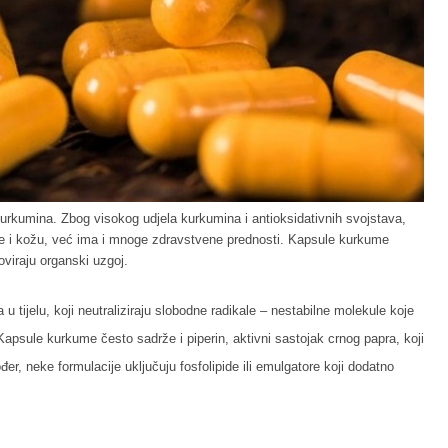
kumina. Zbog visokog udjela kurkumina i antioksidativnih svojstava,
e i kožu, već ima i mnoge zdravstvene prednosti. Kapsule kurkume
viraju organski uzgoj.
u tijelu, koji neutraliziraju slobodne radikale – nestabilne molekule koje
. Kapsule kurkume često sadrže i piperin, aktivni sastojak crnog papra, koji
, neke formulacije uključuju fosfolipide ili emulgatore koji dodatno