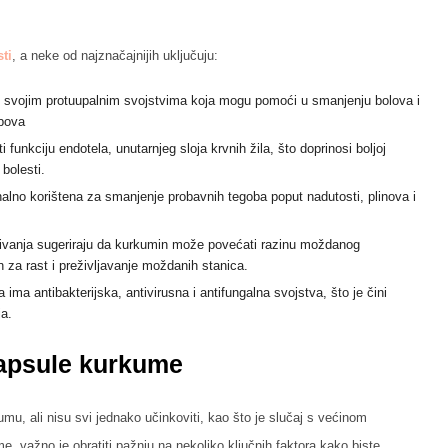
ti
, a neke od najznačajnijih uključuju:
o svojim protuupalnim svojstvima koja mogu pomoći u smanjenju bolova i
obova
 funkciju endotela, unutarnjeg sloja krvnih žila, što doprinosi boljoj
h bolesti.
lno korištena za smanjenje probavnih tegoba poput nadutosti, plinova i
aživanja sugeriraju da kurkumin može povećati razinu moždanog
an za rast i preživljavanje moždanih stanica.
 ima antibakterijska, antivirusna i antifungalna svojstva, što je čini
ija.
kapsule kurkume
kumu, ali nisu svi jednako učinkoviti, kao što je slučaj s većinom
, važno je obratiti pažnju na nekoliko ključnih faktora kako biste