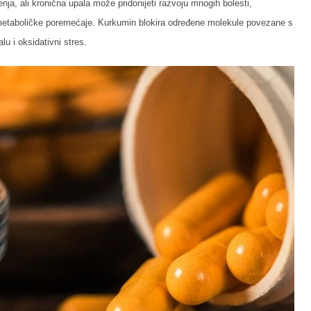
ćenja, ali kronična upala može pridonijeti razvoju mnogih bolesti,
i metaboličke poremećaje. Kurkumin blokira određene molekule povezane s
lu i oksidativni stres.