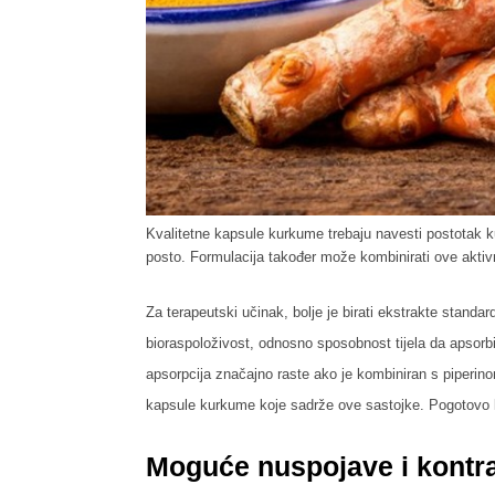
Kvalitetne kapsule kurkume trebaju navesti postotak ku
posto. Formulacija također može kombinirati ove aktiv
Za terapeutski učinak, bolje je birati ekstrakte stand
bioraspoloživost, odnosno sposobnost tijela da apsorb
apsorpcija značajno raste ako je kombiniran s piperinom 
kapsule kurkume koje sadrže ove sastojke. Pogotovo
Moguće nuspojave i kontr