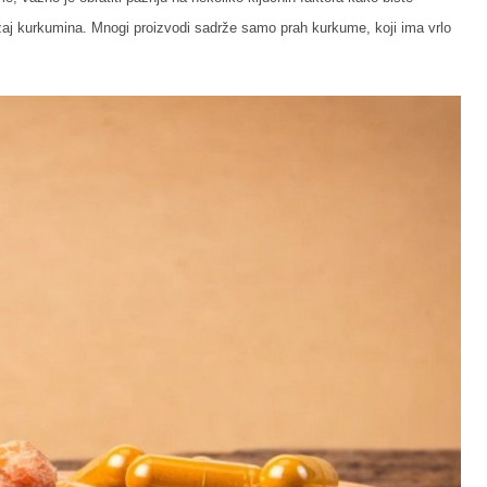
sadržaj kurkumina. Mnogi proizvodi sadrže samo prah kurkume, koji ima vrlo