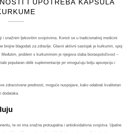
NOSTI I UPOTREBA KAPSULA
KURKUME
i i snažnim ljekovitim svojstvima. Koristi se u tradicionalnoj medicini
e brojne blagodati za zdravlje. Glavni aktivni sastojak je kurkumin, spoj
a. Međutim, problem s kurkuminom je njegova slaba bioraspoloživost –
tale popularan oblik suplementacije jer omogućuju bolju apsorpciju i
hove zdravstvene prednosti, moguće nuspojave, kako odabrati kvalitetan
kih dodataka.
luju
ntu, te on ima snažna protuupalna i antioksidativna svojstva. Upalne