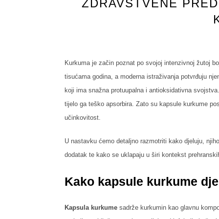
ZDRAVSTVENE PRED
Kurkuma je začin poznat po svojoj intenzivnoj žutoj boj
tisućama godina, a moderna istraživanja potvrđuju njen
koji ima snažna protuupalna i antioksidativna svojstv
tijelo ga teško apsorbira. Zato su kapsule kurkume pos
učinkovitost.
U nastavku ćemo detaljno razmotriti kako djeluju, nji
dodatak te kako se uklapaju u širi kontekst prehrans
Kako kapsule kurkume dje
Kapsula kurkume
sadrže kurkumin kao glavnu kompone