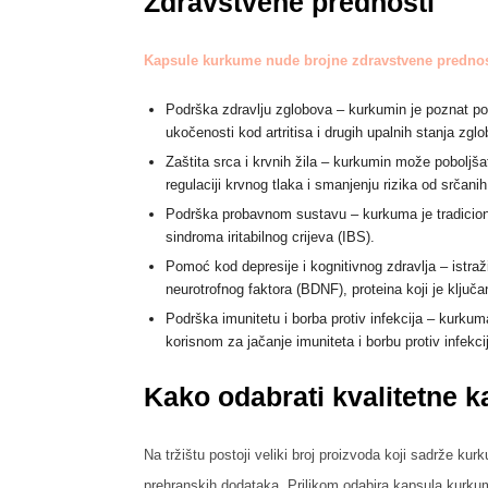
Zdravstvene prednosti
Kapsule kurkume nude brojne zdravstvene prednos
Podrška zdravlju zglobova – kurkumin je poznat p
ukočenosti kod artritisa i drugih upalnih stanja zgl
Zaštita srca i krvnih žila – kurkumin može poboljšati
regulaciji krvnog tlaka i smanjenju rizika od srčani
Podrška probavnom sustavu – kurkuma je tradiciona
sindroma iritabilnog crijeva (IBS).
Pomoć kod depresije i kognitivnog zdravlja – istr
neurotrofnog faktora (BDNF), proteina koji je ključ
Podrška imunitetu i borba protiv infekcija – kurkuma
korisnom za jačanje imuniteta i borbu protiv infekc
Kako odabrati kvalitetne 
Na tržištu postoji veliki broj proizvoda koji sadrže kur
prehranskih dodataka. Prilikom odabira kapsula kurkume