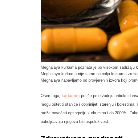
Meghalaya kurkuma poznata je po visokom sadržaju kur
Meghalaya kurkuma nije samo najbolja kurkuma za lic
Meghalaya nabavljamo od provjerenih izvora koji promo
Osim toga,
kurkumin
potiče proizvodnju antioksidansa 
mogu oštetiti stanice i doprinijeti starenju i bolestima
može povećati apsorpciju kurkumina i do 2000%. Također
poboljšavaju njegovu bioraspoloživost.