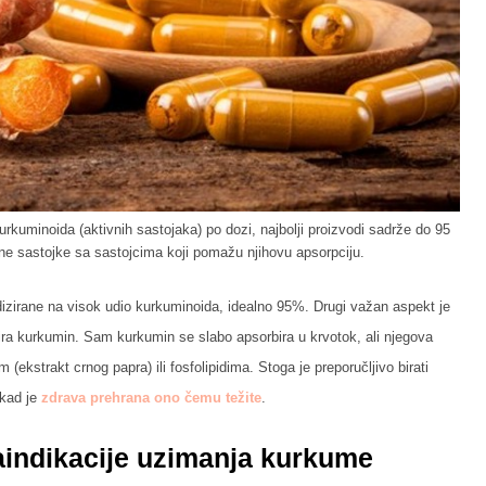
rkuminoida (aktivnih sastojaka) po dozi, najbolji proizvodi sadrže do 95
ne sastojke sa sastojcima koji pomažu njihovu apsorpciju.
ardizirane na visok udio kurkuminoida, idealno 95%. Drugi važan aspekt je
ira kurkumin. Sam kurkumin se slabo apsorbira u krvotok, ali njegova
(ekstrakt crnog papra) ili fosfolipidima. Stoga je preporučljivo birati
 kad je
zdrava prehrana ono čemu težite
.
aindikacije uzimanja kurkume