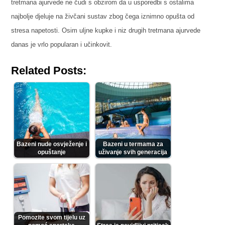
tretmana ajurvede ne čudi s obzirom da u usporedbi s ostalima
najbolje djeluje na živčani sustav zbog čega iznimno opušta od
stresa napetosti. Osim uljne kupke i niz drugih tretmana ajurvede
danas je vrlo popularan i učinkovit.
Related Posts:
Bazeni nude osvježenje i
Bazeni u termama za
opuštanje
uživanje svih generacija
Pomozite svom tijelu uz