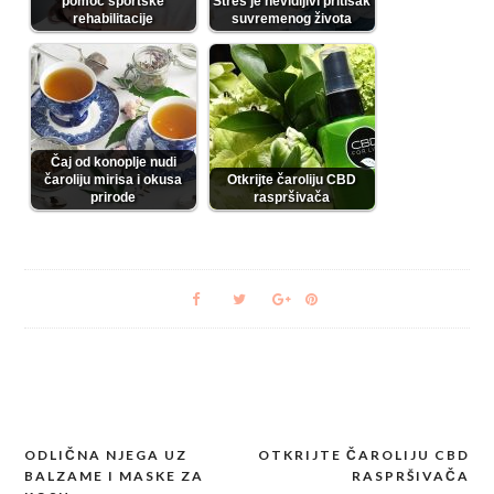
pomoć sportske
Stres je nevidljivi pritisak
rehabilitacije
suvremenog života
Čaj od konoplje nudi
čaroliju mirisa i okusa
Otkrijte čaroliju CBD
prirode
raspršivača
ODLIČNA NJEGA UZ
OTKRIJTE ČAROLIJU CBD
Post
BALZAME I MASKE ZA
RASPRŠIVAČA
navigation