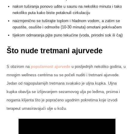
nakon tuširanja ponovo uđite u saunu na nekoliko minuta i tako
nekoliko puta kako biste potaknuli cirkulaciju
naizmjenično se tuširajte toplom i hladnom vodom, a zatim se
opustite, osušite i odmorite (10-30 minuta) omotani pokrivačem
tijekom odmaranja pijte puno tekućine (voda, prirodni sok ili čaj)
Što nude tretmani ajurvede
S obzirom na
popularnost ajurvede
u posljednjih nekoliko godina, u
mnogim wellness centrima su se počeli nuditi i tretmani ajurvede.
Jedan od najpopularnijih tretmana svakako je uljna kupka. Uljna
kupka obavlja se izlijevanjem sezamovog ulja po leđima, prsima i
nogama klijenta što je popraćeno ugodnim pokretima koje izvodi
terapeut umasiravajući ulje u kožu.