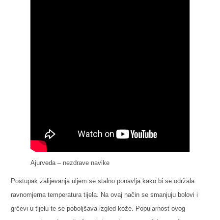
Ajurveda – nezdrave navike
Postupak zalijevanja uljem se stalno ponavlja kako bi se održala
ravnomjerna temperatura tijela. Na ovaj način se smanjuju bolovi i
grčevi u tijelu te se poboljšava izgled kože. Popularnost ovog