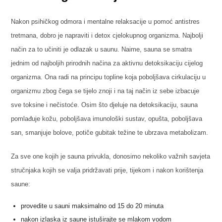
Nakon psihičkog odmora i mentalne relaksacije u pomoć antistres
tretmana, dobro je napraviti i detox cjelokupnog organizma. Najbolji
način za to učiniti je odlazak u saunu. Naime, sauna se smatra
jednim od najboljih prirodnih načina za aktivnu detoksikaciju cijelog
organizma. Ona radi na principu topline koja poboljšava cirkulaciju u
organizmu zbog čega se tijelo znoji i na taj način iz sebe izbacuje
sve toksine i nečistoće. Osim što djeluje na detoksikaciju, sauna
pomlađuje kožu, poboljšava imunološki sustav, opušta, poboljšava
san, smanjuje bolove, potiče gubitak težine te ubrzava metabolizam.
Za sve one kojih je sauna privukla, donosimo nekoliko važnih savjeta
stručnjaka kojih se valja pridržavati prije, tijekom i nakon korištenja
saune:
provedite u sauni maksimalno od 15 do 20 minuta
nakon izlaska iz saune istuširajte se mlakom vodom