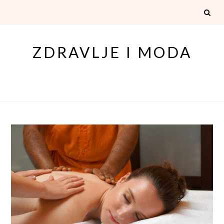
Skip
to
content
ZDRAVLJE I MODA