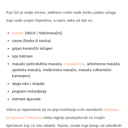
Kao što je ranije rečeno, wellness centri nude široku paletu usluga
koje nude svojim klijentima, a samo neke od njih su:
bazeni
(obični i hidromasažni)
saune (finska ili turska)
grijani keramički ležajevi
spa tretmani
masaže (anticelulitna masaža,
masaža lica
, antistresna masaža,
sportska masaža, medicinska masaža, masaža vulkanskim
kamenjem)
njega ruku i stopala
programi mršavljenja
tretmani ajurvede
Važno je napomenuti da se prije korištenja svih navedenih
wellness
programa i tretmana
treba najprije posavjetovati sa svojim
liječnikom koji će iste odobriti. Naime, osobe koje boluju od određenih