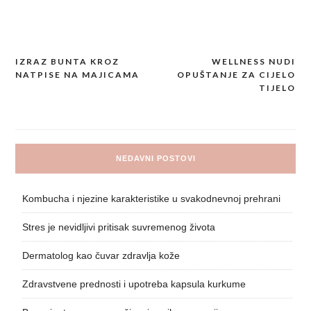
IZRAZ BUNTA KROZ
WELLNESS NUDI
Post
NATPISE NA MAJICAMA
OPUŠTANJE ZA CIJELO
navigation
TIJELO
NEDAVNI POSTOVI
Kombucha i njezine karakteristike u svakodnevnoj prehrani
Stres je nevidljivi pritisak suvremenog života
Dermatolog kao čuvar zdravlja kože
Zdravstvene prednosti i upotreba kapsula kurkume