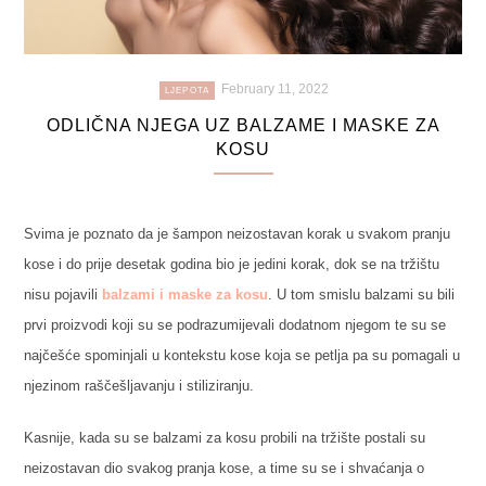
February 11, 2022
LJEPOTA
ODLIČNA NJEGA UZ BALZAME I MASKE ZA
KOSU
Svima je poznato da je šampon neizostavan korak u svakom pranju
kose i do prije desetak godina bio je jedini korak, dok se na tržištu
nisu pojavili
balzami i maske za kosu
. U tom smislu balzami su bili
prvi proizvodi koji su se podrazumijevali dodatnom njegom te su se
najčešće spominjali u kontekstu kose koja se petlja pa su pomagali u
njezinom raščešljavanju i stiliziranju.
Kasnije, kada su se balzami za kosu probili na tržište postali su
neizostavan dio svakog pranja kose, a time su se i shvaćanja o