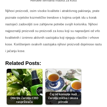
Revuele termalna maska za kosu
Njihovi proizvodi, osim visoke kvalitete i atraktivnog pakiranja, prate
poznate svjetske kozmetičke trendove s kojima uvijek idu u korak
nastojeći zadovoljiti sve zahtjevne potrebe svojih korisnika. Njihovi
najpoznatiji proizvodi su proizvodi za kosu koji su napravljeni od vrlo
kvalitetnih i iznimno aktivnih sastojaka koji njeguju vlasište i vrhove
kose. Korištenjem ovakvih sastojaka njihovi proizvodi doprinose rastu
i jačanju kose.
Related Posts:
Čaj od konoplje nudi
Otkrijte čaroliju CBD
čaroliju mirisa i okusa
raspršivača
prirode