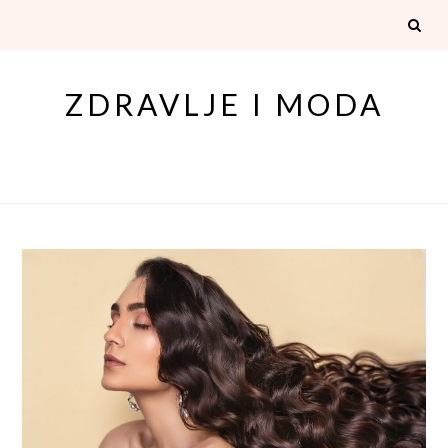
Skip
to
content
ZDRAVLJE I MODA