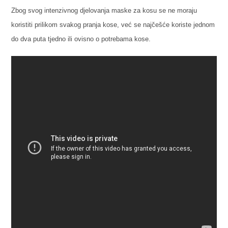
Zbog svog intenzivnog djelovanja maske za kosu se ne moraju
koristiti prilikom svakog pranja kose, već se najčešće koriste jednom
do dva puta tjedno ili ovisno o potrebama kose.