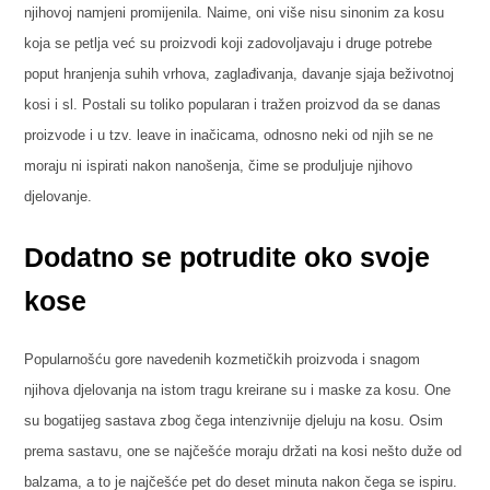
njihovoj namjeni promijenila. Naime, oni više nisu sinonim za kosu
koja se petlja već su proizvodi koji zadovoljavaju i druge potrebe
poput hranjenja suhih vrhova, zaglađivanja, davanje sjaja beživotnoj
kosi i sl. Postali su toliko popularan i tražen proizvod da se danas
proizvode i u tzv. leave in inačicama, odnosno neki od njih se ne
moraju ni ispirati nakon nanošenja, čime se produljuje njihovo
djelovanje.
Dodatno se potrudite oko svoje
kose
Popularnošću gore navedenih kozmetičkih proizvoda i snagom
njihova djelovanja na istom tragu kreirane su i maske za kosu. One
su bogatijeg sastava zbog čega intenzivnije djeluju na kosu. Osim
prema sastavu, one se najčešće moraju držati na kosi nešto duže od
balzama, a to je najčešće pet do deset minuta nakon čega se ispiru.