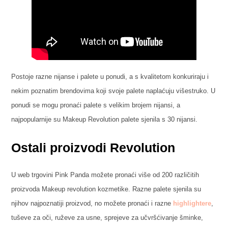
Postoje razne nijanse i palete u ponudi, a s kvalitetom konkuriraju i
nekim poznatim brendovima koji svoje palete naplaćuju višestruko. U
ponudi se mogu pronaći palete s velikim brojem nijansi, a
najpopularnije su Makeup Revolution palete sjenila s 30 nijansi.
Ostali proizvodi Revolution
U web trgovini Pink Panda možete pronaći više od 200 različitih
proizvoda Makeup revolution kozmetike. Razne palete sjenila su
njihov najpoznatiji proizvod, no možete pronaći i razne
highlightere
,
tuševe za oči, ruževe za usne, sprejeve za učvršćivanje šminke,