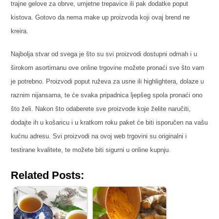
trajne gelove za obrve, umjetne trepavice ili pak dodatke poput
kistova. Gotovo da nema make up proizvoda koji ovaj brend ne
kreira.
Najbolja stvar od svega je što su svi proizvodi dostupni odmah i u
širokom asortimanu ove online trgovine možete pronaći sve što vam
je potrebno. Proizvodi poput ruževa za usne ili highlightera, dolaze u
raznim nijansama, te će svaka pripadnica ljepšeg spola pronaći ono
što želi. Nakon što odaberete sve proizvode koje želite naručiti,
dodajte ih u košaricu i u kratkom roku paket će biti isporučen na vašu
kućnu adresu. Svi proizvodi na ovoj web trgovini su originalni i
testirane kvalitete, te možete biti sigurni u online kupnju.
Related Posts: