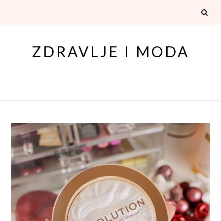
Skip
to
content
ZDRAVLJE I MODA