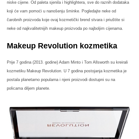
niske cijene. Od paleta sjenila i highlightera, sve do raznih dodataka
koji će vam pomoći u nanošenju šminke. Pogledajte neke od
čarobnih proizvoda koje ovaj kozmetički brend stvara i priuštite si
neke od najkvalitetnijih makeup proizvoda po najboljim cijenama.
Makeup Revolution kozmetika
Prije 7 godina (2013. godine) Adam Minto i Tom Allsworth su kreirali
kozmetiku Makeup Revolution. U 7 godina postojanja kozmetika je
postala planetarno popularna i njeni proizvodi dostupni su na
policama diljem planete.