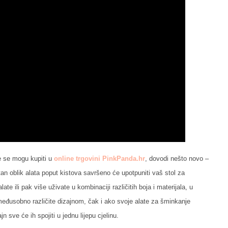
e se mogu kupiti u
online trgovini PinkPanda.hr
, dovodi nešto novo –
tan oblik alata poput kistova savršeno će upotpuniti vaš stol za
te ili pak više uživate u kombinaciji različitih boja i materijala, u
međusobno različite dizajnom, čak i ako svoje alate za šminkanje
ajn sve će ih spojiti u jednu lijepu cjelinu.