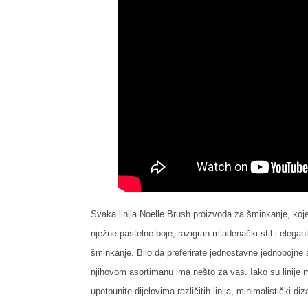
Svaka linija Noelle Brush proizvoda za šminkanje, koj
nježne pastelne boje, razigran mladenački stil i elegan
šminkanje. Bilo da preferirate jednostavne jednobojne ala
njihovom asortimanu ima nešto za vas. Iako su linije 
upotpunite dijelovima različitih linija, minimalistički diz