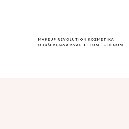
MAKEUP REVOLUTION KOZMETIKA
Post
ODUŠEVLJAVA KVALITETOM I CIJENOM
navigation