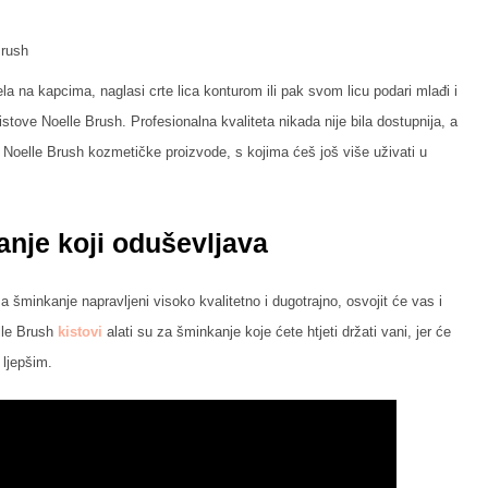
Brush
la na kapcima, naglasi crte lica konturom ili pak svom licu podari mlađi i
kistove Noelle Brush. Profesionalna kvaliteta nikada nije bila dostupnija, a
 Noelle Brush kozmetičke proizvode, s kojima ćeš još više uživati u
anje koji oduševljava
šminkanje napravljeni visoko kvalitetno i dugotrajno, osvojit će vas i
elle Brush
kistovi
alati su za šminkanje koje ćete htjeti držati vani, jer će
 ljepšim.