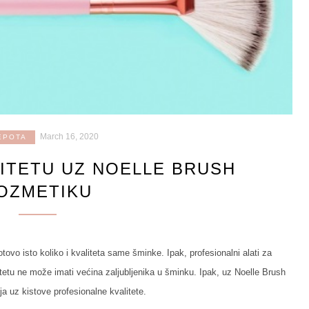
March 16, 2020
EPOTA
ITETU UZ NOELLE BRUSH
OZMETIKU
otovo isto koliko i kvaliteta same šminke. Ipak, profesionalni alati za
tetu ne može imati većina zaljubljenika u šminku. Ipak, uz Noelle Brush
a uz kistove profesionalne kvalitete.